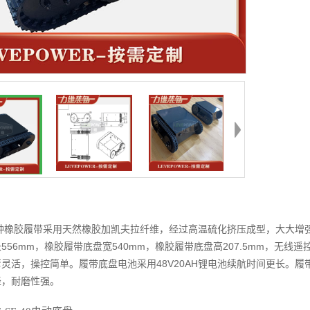
50特种橡胶履带采用天然橡胶加凯夫拉纤维，经过高温硫化挤压成型，大大
556mm，橡胶履带底盘宽540mm，橡胶履带底盘高207.5mm，无线
灵活，操控简单。履带底盘电池采用48V20AH锂电池续航时间更长。
轻，耐磨性强。