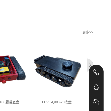
更多>>
400
142
166
L-100履带底盘
LEVE-QXC-70底盘
LEVE-Y